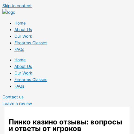
Skip to content
Home
About Us
Our Work
Firearms Classes
FAQs
Home
About Us
Our Work
Firearms Classes
FAQs
Contact us
Leave a review
Пинко казино отзывы: вопросы
и ответы от игроков