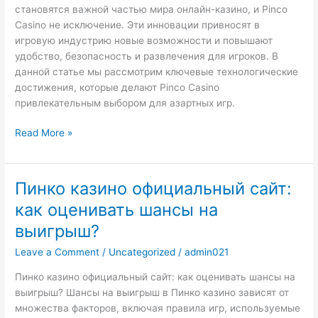
становятся важной частью мира онлайн-казино, и Pinco
должны
Casino не исключение. Эти инновации привносят в
знать
игровую индустрию новые возможности и повышают
удобство, безопасность и развлечения для игроков. В
данной статье мы рассмотрим ключевые технологические
достижения, которые делают Pinco Casino
привлекательным выбором для азартных игр.
Read More »
Пинко казино официальный сайт:
Пинко
казино
как оценивать шансы на
официальный
выигрыш?
сайт:
как
Leave a Comment
/
Uncategorized
/
admin021
оценивать
Пинко казино официальный сайт: как оценивать шансы на
шансы
выигрыш? Шансы на выигрыш в Пинко казино зависят от
на
множества факторов, включая правила игр, используемые
выигрыш?