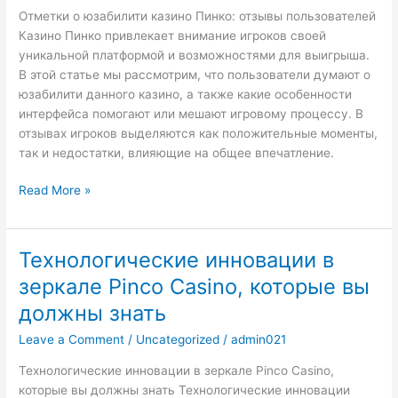
Пинко:
Отметки о юзабилити казино Пинко: отзывы пользователей
отзывы
Казино Пинко привлекает внимание игроков своей
пользователей
уникальной платформой и возможностями для выигрыша.
В этой статье мы рассмотрим, что пользователи думают о
юзабилити данного казино, а также какие особенности
интерфейса помогают или мешают игровому процессу. В
отзывах игроков выделяются как положительные моменты,
так и недостатки, влияющие на общее впечатление.
Read More »
Технологические инновации в
Технологические
инновации
зеркале Pinco Casino, которые вы
в
должны знать
зеркале
Pinco
Leave a Comment
/
Uncategorized
/
admin021
Casino,
Технологические инновации в зеркале Pinco Casino,
которые
которые вы должны знать Технологические инновации
вы