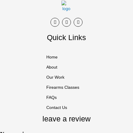
F
L
I
a
i
n
c
n
s
e
k
t
Quick Links
b
e
a
o
d
g
o
i
r
k
n
a
-
-
m
Home
f
i
n
About
Our Work
Firearms Classes
FAQs
Contact Us
leave a review