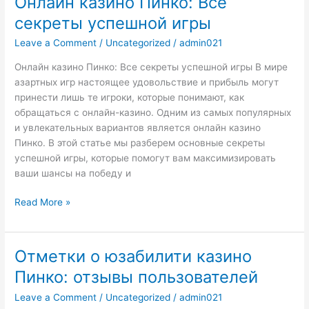
Онлайн казино Пинко: Все
казино
секреты успешной игры
Пинко:
Leave a Comment
/
Uncategorized
/
admin021
Все
секреты
Онлайн казино Пинко: Все секреты успешной игры В мире
успешной
азартных игр настоящее удовольствие и прибыль могут
игры
принести лишь те игроки, которые понимают, как
обращаться с онлайн-казино. Одним из самых популярных
и увлекательных вариантов является онлайн казино
Пинко. В этой статье мы разберем основные секреты
успешной игры, которые помогут вам максимизировать
ваши шансы на победу и
Read More »
Отметки о юзабилити казино
Отметки
о
Пинко: отзывы пользователей
юзабилити
Leave a Comment
/
Uncategorized
/
admin021
казино